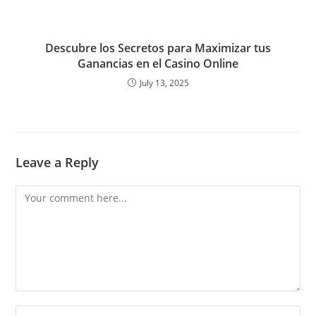
Descubre los Secretos para Maximizar tus
Ganancias en el Casino Online
July 13, 2025
Leave a Reply