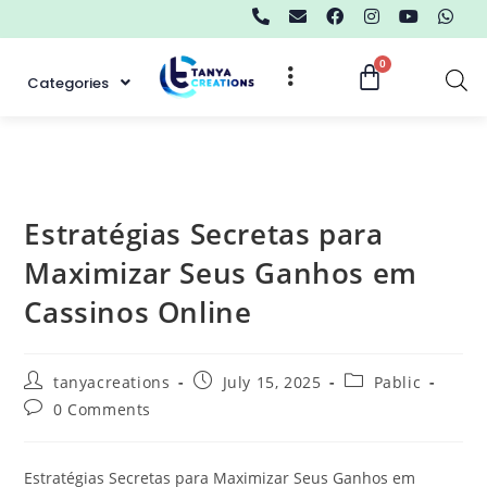
Categories
Estratégias Secretas para
Maximizar Seus Ganhos em
Cassinos Online
tanyacreations
July 15, 2025
Pablic
0 Comments
Estratégias Secretas para Maximizar Seus Ganhos em