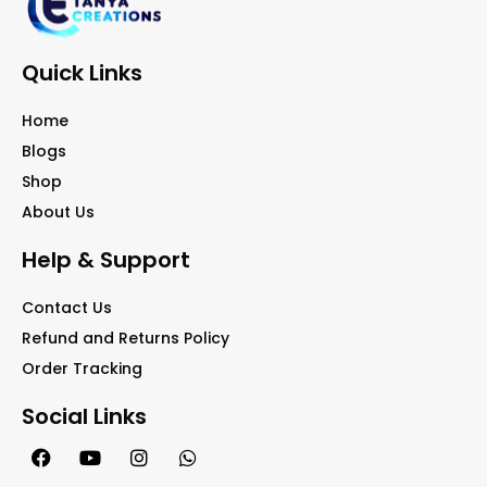
Quick Links
Home
Blogs
Shop
About Us
Help & Support
Contact Us
Refund and Returns Policy
Order Tracking
Social Links