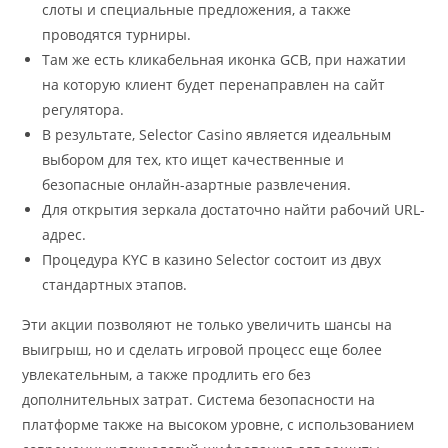
слоты и специальные предложения, а также
проводятся турниры.
Там же есть кликабельная иконка GCB, при нажатии
на которую клиент будет перенаправлен на сайт
регулятора.
В результате, Selector Casino является идеальным
выбором для тех, кто ищет качественные и
безопасные онлайн-азартные развлечения.
Для открытия зеркала достаточно найти рабочий URL-
адрес.
Процедура KYC в казино Selector состоит из двух
стандартных этапов.
Эти акции позволяют не только увеличить шансы на
выигрыш, но и сделать игровой процесс еще более
увлекательным, а также продлить его без
дополнительных затрат. Система безопасности на
платформе также на высоком уровне, с использованием