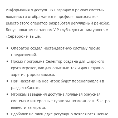
Информация о доступных наградах в рамках системы
лояльности отображается в профиле пользователя.
Вместо этого оператор разработал регулярный рейкбек.
Бонус полагается членам VIP клуба, достигшим уровням
«Серебро» и выше.
Оператор создал нестандартную систему промо
предложений.
Промо-программа Селектор создана для широкого
круга игроков, как для опытных, так и для недавно
зарегистрировавшихся.
При нажатии на нее игрок будет перенаправлен в
раздел «Касса».
Игрокам заведения доступна лояльная бонусная
система и интересные турниры, возможность быстро
вывести выигрыш.
Вдобавок на площадке регулярно появляются новые