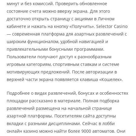
минут и без комиссий. Проверить обновленное
состояние счета можно вверху экрана. Для этого
достаточно открыть страницу с акциями в Личном
кабинете и нажать на кнопку «Получить». Selector Casino
— современная платформа для азартных развлечений с
широким функционалом, удобной навигацией и
привлекательными бонусными программами.
Пользователи получают доступ к разнообразным
игровым категориям, спортивным ставкам и системе
мотивирующих предложений. После авторизации в
верхней части экрана появляется клавиша «Кошелек».
Подробнее о видах развлечений, бонусах и особенностях
площадки рассказано в материале. Полная подборка
развлечений размещена на начальной странице
азартной платформы. Посетителям сайта доступны
вкладки с разными дисциплинами. Сейчас в лобби
онлайн казино можно найти более 9000 автоматов. Они