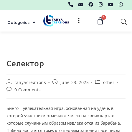
Categories
Селектор
tanyacreations
June 23, 2025
other
0 Comments
Бинго – увлекательная игра, основанная на удаче, в
которой участники отмечают числа на своих картах,
которые случайным образом извлекаются из барабана.
Победа достается тому, кто первым заполнит все числа