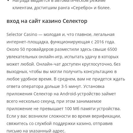
Награда выдается в автоматическом режиме
клиентам, достигшим ранга «Серебро» и более.
вход на сайт казино Селектор
Selector Casino — молодая и, что главное, легальная
интернет-площадка, функционирующая с 2016 года.
Около 50 провайдеров разместили здесь свыше 6500
увлекательных онлайн-игр, испытать удачу в которых
может любой. Онлайн-чат доступен круглосуточно, без
выходных, чтобы вы могли получить консультацию в
любое удобное время. В среднем, вам не придется ждать
ответа оператора дольше 3-5 минут. Установка
приложения Селектор на Android-устройство займет
всего несколько секунд, при этом занимаемое
приложение не превышает 100 Мб памяти устройства.
Если у вас возникли сложности во время верификации,
свяжитесь со службой поддержки казино, отправив
письмо на указанный адрес.