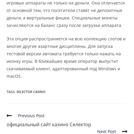
игровые аппараты не только на деньги. Она отличается
от основной тем, что посетители ставят не депозитные
деньги, а виртуальные фишки. Специальные монеты
зачисляются на баланс сразу после загрузки аппарата.
Эта опция распространяется на всю коллекцию слотов и
многие другие азартные дисциплины. Для запуска
тестовой версии автомата требуется только нажать на
иконку игры. В ближайшее время оператор выпустит
скачиваемый клиент, адаптированный под Windows и
macOS.
TAGS
:
SELECTOR CASINO
Previous Post
официальный сайт казино Селектор
Next Post