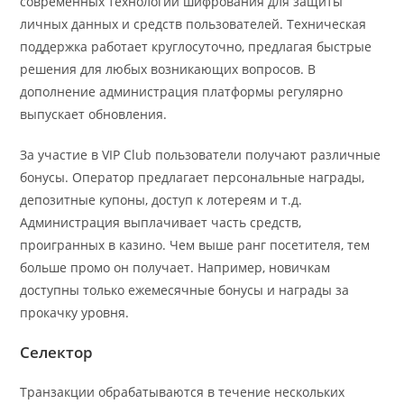
современных технологий шифрования для защиты
личных данных и средств пользователей. Техническая
поддержка работает круглосуточно, предлагая быстрые
решения для любых возникающих вопросов. В
дополнение администрация платформы регулярно
выпускает обновления.
За участие в VIP Club пользователи получают различные
бонусы. Оператор предлагает персональные награды,
депозитные купоны, доступ к лотереям и т.д.
Администрация выплачивает часть средств,
проигранных в казино. Чем выше ранг посетителя, тем
больше промо он получает. Например, новичкам
доступны только ежемесячные бонусы и награды за
прокачку уровня.
Селектор
Транзакции обрабатываются в течение нескольких