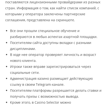
поставляются лицензионными провайдерами из разных
стран. Информация о том, как найти список компаний, с
которыми у оператора заключены партнерские
соглашения, представлена на скриншоте.
Все они прошли специальное обучение и
разбираются в любых аспектах азартной площадки.
Посетителям сайта доступны вкладки с разными
дисциплинами.
В ходе нее оператор проверяет личность и возраст
нового клиента.
Игроки также вправе зарегистрироваться через
социальные сети.
Администрация казино размещает действующую
ссылку в своем Telegram-канале.
Посетителям платформы разрешается делать ставки и
получать призы с возможностью вывода.
Кроме этого, в Casino Selector можно