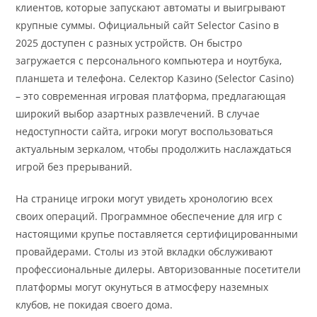
клиентов, которые запускают автоматы и выигрывают
крупные суммы. Официальный сайт Selector Casino в
2025 доступен с разных устройств. Он быстро
загружается с персонального компьютера и ноутбука,
планшета и телефона. Селектор Казино (Selector Casino)
– это современная игровая платформа, предлагающая
широкий выбор азартных развлечений. В случае
недоступности сайта, игроки могут воспользоваться
актуальным зеркалом, чтобы продолжить наслаждаться
игрой без прерываний.
На странице игроки могут увидеть хронологию всех
своих операций. Программное обеспечение для игр с
настоящими крупье поставляется сертифицированными
провайдерами. Столы из этой вкладки обслуживают
профессиональные дилеры. Авторизованные посетители
платформы могут окунуться в атмосферу наземных
клубов, не покидая своего дома.