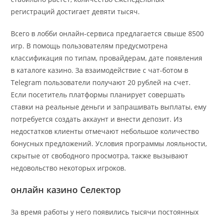
регистраций достигает девяти тысяч.
Всего в лобби онлайн-сервиса предлагается свыше 8500
игр. В помощь пользователям предусмотрена
классификация по типам, провайдерам, дате появления
в каталоге казино. За взаимодействие с чат-ботом в
Telegram пользователи получают 20 рублей на счет.
Если посетитель платформы планирует совершать
ставки на реальные деньги и запрашивать выплаты, ему
потребуется создать аккаунт и внести депозит. Из
недостатков клиенты отмечают небольшое количество
бонусных предложений. Условия программы лояльности,
скрытые от свободного просмотра, также вызывают
недовольство некоторых игроков.
онлайн казино Селектор
За время работы у него появились тысячи постоянных