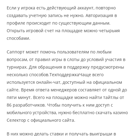
Если у игрока есть действующий аккаунт, повторно
создавать учетную запись не нужно. Авторизация в
профиле происходит по существующим данным.
Открыть игровой счет на площадке можно четырьмя
способами.
Саппорт может помочь пользователям по любым
вопросам, от правил игры в слоты до условий участия в
турнирах. Для обращения в поддержку предусмотрены
несколько способов.ТехподдержкаЧаще всего
используется онлайн-чат, доступный на официальном
сайте. Время ответа менеджеров составляет от одной до
пяти минут. Всего на площадке можно найти тайтлы от
86 разработчиков. Чтобы получить к ним доступ с
мобильного устройства, нужно бесплатно скачать казино
Селектор с официального сайта.
В них можно делать ставки и получать выигрыши в