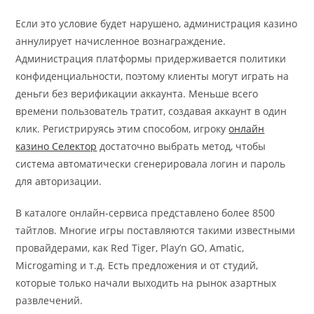
Если это условие будет нарушено, администрация казино
аннулирует начисленное вознаграждение.
Администрация платформы придерживается политики
конфиденциальности, поэтому клиенты могут играть на
деньги без верификации аккаунта. Меньше всего
времени пользователь тратит, создавая аккаунт в один
клик. Регистрируясь этим способом, игроку
онлайн
казино Селектор
достаточно выбрать метод, чтобы
система автоматически сгенерировала логин и пароль
для авторизации.
В каталоге онлайн-сервиса представлено более 8500
тайтлов. Многие игры поставляются такими известными
провайдерами, как Red Tiger, Play’n GO, Amatic,
Microgaming и т.д. Есть предложения и от студий,
которые только начали выходить на рынок азартных
развлечений.