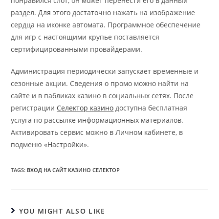
понравился слот, он может перенести его в данный
раздел. Для этого достаточно нажать на изображение
сердца на иконке автомата. Программное обеспечение
для игр с настоящими крупье поставляется
сертифицированными провайдерами.
Администрация периодически запускает временные и
сезонные акции. Сведения о промо можно найти на
сайте и в пабликах казино в социальных сетях. После
регистрации
Селектор казино
доступна бесплатная
услуга по рассылке информационных материалов.
Активировать сервис можно в Личном кабинете, в
подменю «Настройки».
TAGS
:
ВХОД НА САЙТ КАЗИНО СЕЛЕКТОР
YOU MIGHT ALSO LIKE