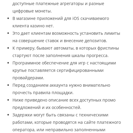
доступные платежные агрегаторы и разные
цифровые монеты.
В магазине приложений для iOS скачиваемого
клиента казино нет.
Это дает клиентам возможность установить лимиты
на совершение ставок и внесение депозитов.
К примеру, бывают автоматы, в которых фриспины
стартуют после заполнения шкалы прогресса.
Программное обеспечение для игр с настоящими
крупье поставляется сертифицированными
провайдерами.
Перед созданием аккаунта нужно внимательно
прочесть правила площадки.
Ниже приведено описание всех доступных промо
предложений и их особенностей.
Задержки могут быть связаны с техническими
работами, которые проводятся на сайте платежного
оператора, или неправильно заполненными