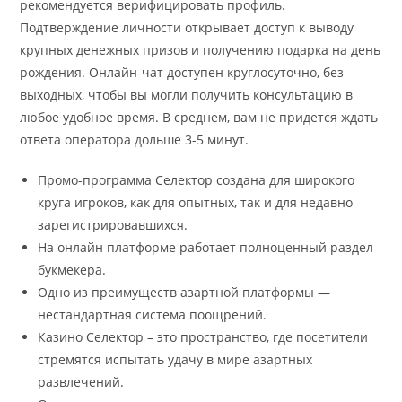
рекомендуется верифицировать профиль.
Подтверждение личности открывает доступ к выводу
крупных денежных призов и получению подарка на день
рождения. Онлайн-чат доступен круглосуточно, без
выходных, чтобы вы могли получить консультацию в
любое удобное время. В среднем, вам не придется ждать
ответа оператора дольше 3-5 минут.
Промо-программа Селектор создана для широкого
круга игроков, как для опытных, так и для недавно
зарегистрировавшихся.
На онлайн платформе работает полноценный раздел
букмекера.
Одно из преимуществ азартной платформы —
нестандартная система поощрений.
Казино Селектор – это пространство, где посетители
стремятся испытать удачу в мире азартных
развлечений.