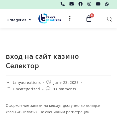
Categories
вход на сайт казино
Селектор
tanyacreations
June 23, 2025
Uncategorized
0 Comments
Оформление заявки на кешаут доступно во вкладке
кассы «Выплаты». По окончании регистрации