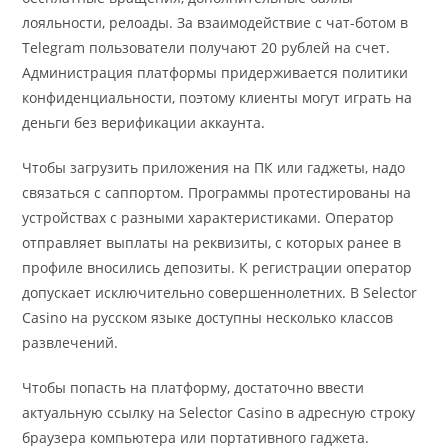
лояльности, релоады. За взаимодействие с чат-ботом в
Telegram пользователи получают 20 рублей на счет.
Администрация платформы придерживается политики
конфиденциальности, поэтому клиенты могут играть на
деньги без верификации аккаунта.
Чтобы загрузить приложения на ПК или гаджеты, надо
связаться с саппортом. Программы протестированы на
устройствах с разными характеристиками. Оператор
отправляет выплаты на реквизиты, с которых ранее в
профиле вносились депозиты. К регистрации оператор
допускает исключительно совершеннолетних. В Selector
Casino на русском языке доступны несколько классов
развлечений.
Чтобы попасть на платформу, достаточно ввести
актуальную ссылку на Selector Casino в адресную строку
браузера компьютера или портативного гаджета.