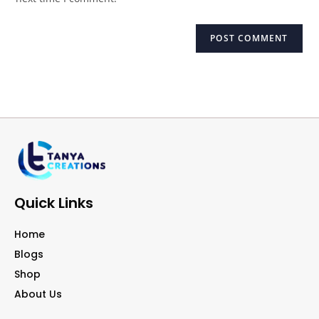
Quick Links
Home
Blogs
Shop
About Us