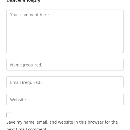
Leave a Reply
Save my name, email, and website in this browser for the
next time I comment.